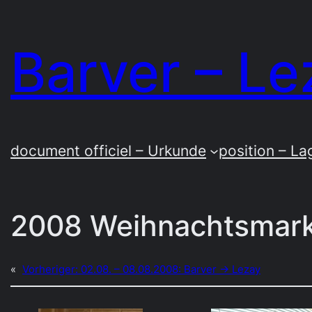
Zum
Inhalt
Barver – Le
springen
document officiel – Urkunde
position – La
2008 Weihnachtsmark
«
Vorheriger:
02.08. – 08.08.2008: Barver → Lezay