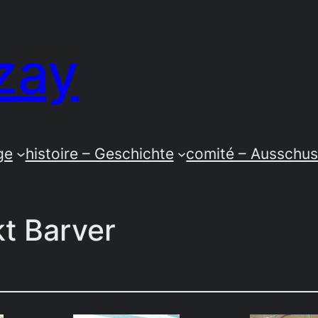
zay
ge
histoire – Geschichte
comité – Ausschu
t Barver