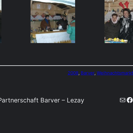
2008
, 
Barver
, 
Weihnachtsmarkt
E-Mail
F
artnerschaft Barver – Lezay