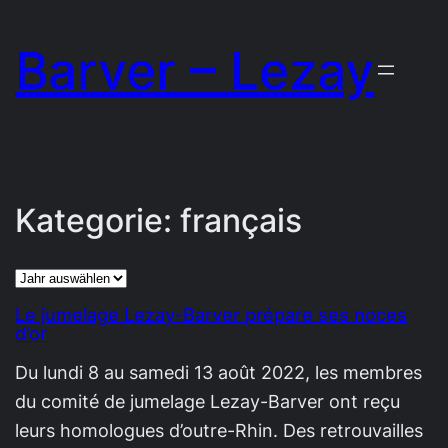
Zum
Barver – Lezay
Inhalt
springen
Kategorie:
français
Archiv
Le jumelage Lezay-Barver prépare ses noces
d’or
Du lundi 8 au samedi 13 août 2022, les membres
du comité de jumelage Lezay-Barver ont reçu
leurs homologues d’outre-Rhin. Des retrouvailles