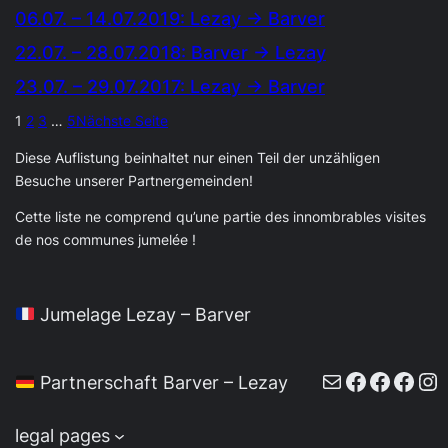
06.07. – 14.07.2019: Lezay → Barver
22.07. – 28.07.2018: Barver → Lezay
23.07. – 29.07.2017: Lezay → Barver
1
2
3
…
5
Nächste Seite
Diese Auflistung beinhaltet nur einen Teil der unzähligen
Besuche unserer Partnergemeinden!
Cette liste ne comprend qu’une partie des innombrables visites
de nos communes jumelée !
Jumelage Lezay – Barver
E-Mail
Faceboo
Faceb
Face
In
Partnerschaft Barver – Lezay
legal pages