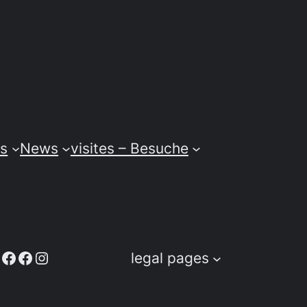
ss
News
visites – Besuche
acebook
Facebook
Facebook
Instagram
legal pages