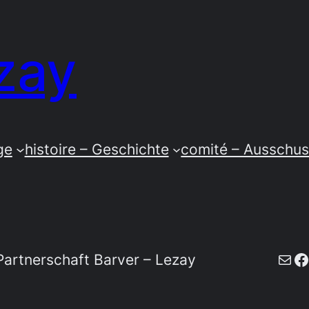
zay
ge
histoire – Geschichte
comité – Ausschu
E-Mail
F
artnerschaft Barver – Lezay