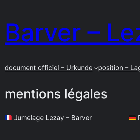
Zum
Inhalt
Barver – Le
springen
document officiel – Urkunde
position – La
mentions légales
Jumelage Lezay – Barver
P