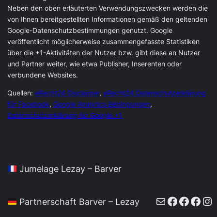
Neben den oben erläuterten Verwendungszwecken werden die
von Ihnen bereitgestellten Informationen gemäß den geltenden
Google-Datenschutzbestimmungen genutzt. Google
veröffentlicht möglicherweise zusammengefasste Statistiken
über die +1-Aktivitäten der Nutzer bzw. gibt diese an Nutzer
und Partner weiter, wie etwa Publisher, Inserenten oder
verbundene Websites.
Quellen:
eRecht24 Disclaimer
,
eRecht24 Datenschutzerklärung
für Facebook
,
Google Analytics Bedingungen
,
Datenschutzerklärung für Google +1
Jumelage Lezay – Barver
E-Mail
Faceboo
Faceb
Face
In
Partnerschaft Barver – Lezay