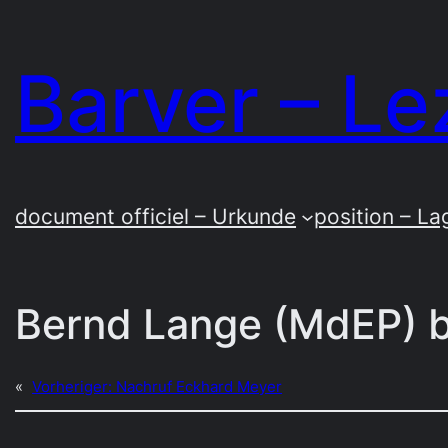
Zum
Inhalt
Barver – Le
springen
document officiel – Urkunde
position – La
Bernd Lange (MdEP) b
«
Vorheriger:
Nachruf Eckhard Meyer