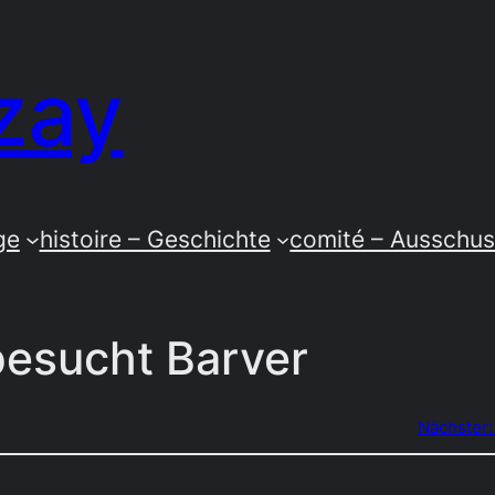
zay
ge
histoire – Geschichte
comité – Ausschu
esucht Barver
Nächster: