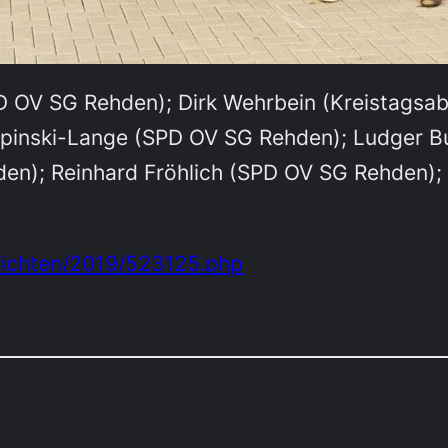
PD OV SG Rehden); Dirk Wehrbein (Kreistags
ipinski-Lange (SPD OV SG Rehden); Ludger Bug
n); Reinhard Fröhlich (SPD OV SG Rehden); 
hrichten/2019/523125.php