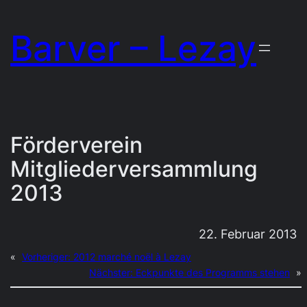
Zum
Barver – Lezay
Inhalt
springen
Förderverein
Mitgliederversammlung
2013
22. Februar 2013
«
Vorheriger:
2012 marché noël à Lezay
Nächster:
Eckpunkte des Programms stehen
»