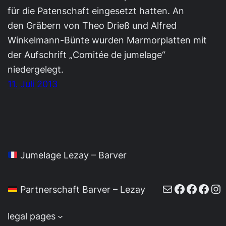
für die Patenschaft eingesetzt hatten. An
den Gräbern von Theo Drieß und Alfred
Winkelmann-Bünte wurden Marmorplatten mit
der Aufschrift „Comitée de jumelage“
niedergelegt.
11. Juli 2013
Jumelage Lezay – Barver
E-Mail
Faceboo
Faceb
Face
In
Partnerschaft Barver – Lezay
legal pages