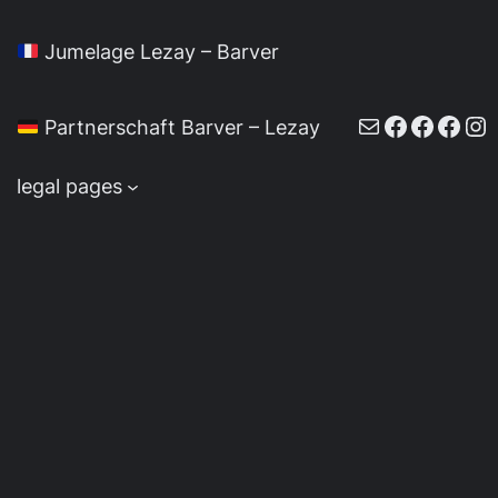
Jumelage Lezay – Barver
E-Mail
Faceboo
Faceb
Face
In
Partnerschaft Barver – Lezay
legal pages