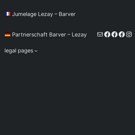
Jumelage Lezay – Barver
E-Mail
Faceboo
Faceb
Face
In
Partnerschaft Barver – Lezay
legal pages