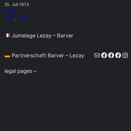
25. Juli 1973
Lezay
1973
, 
Lezay
Jumelage Lezay – Barver
E-Mail
Faceboo
Faceb
Face
In
Partnerschaft Barver – Lezay
legal pages