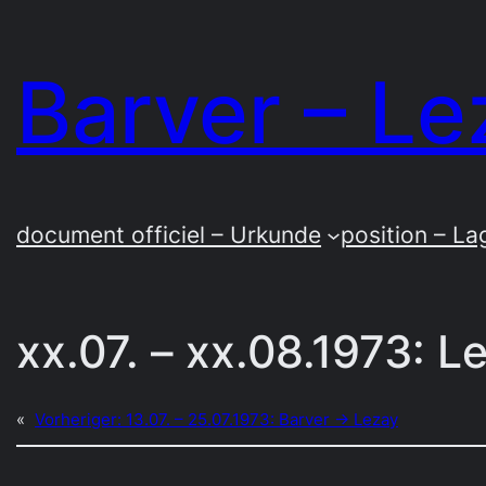
Zum
Inhalt
Barver – Le
springen
document officiel – Urkunde
position – La
xx.07. – xx.08.1973: 
«
Vorheriger:
13.07. – 25.07.1973: Barver → Lezay