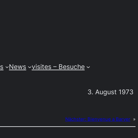
ss
News
visites – Besuche
3. August 1973
Nächster:
Bienvenue a Barver
»