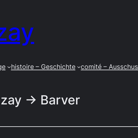
zay
ge
histoire – Geschichte
comité – Ausschu
Lezay → Barver