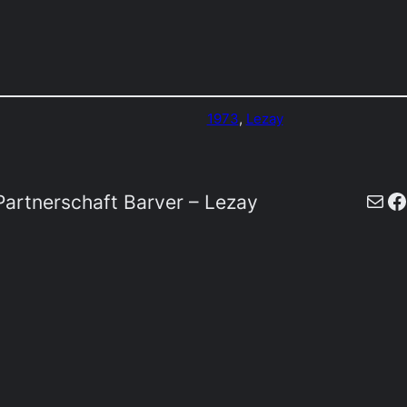
1973
, 
Lezay
E-Mail
F
artnerschaft Barver – Lezay