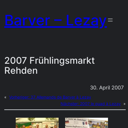
Zum
Barver – Lezay
Inhalt
springen
2007 Frühlingsmarkt
Rehden
30. April 2007
«
Vorheriger:
37 Allemands de Barver à Lezay
Nächster:
2007 le quad à Lezay
»