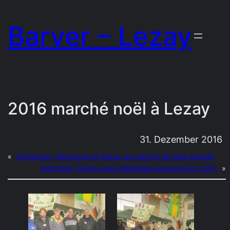
Zum
Barver – Lezay
Inhalt
springen
2016 marché noël à Lezay
31. Dezember 2016
«
Vorheriger:
Allemagne et Maroc au marché de Noël samedi
Nächster:
Förderverein Mitgliederversammlung 2017
»