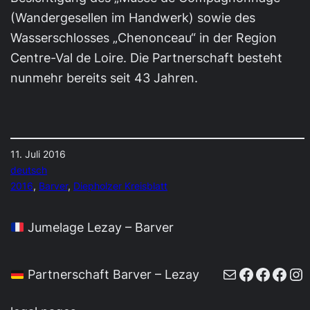
(Wandergesellen im Handwerk) sowie des
Wasserschlosses „Chenonceau“ in der Region
Centre-Val de Loire. Die Partnerschaft besteht
nunmehr bereits seit 43 Jahren.
11. Juli 2016
deutsch
2016
, 
Barver
, 
Diepholzer Kreisblatt
Jumelage Lezay – Barver
E-Mail
Faceboo
Faceb
Face
In
Partnerschaft Barver – Lezay