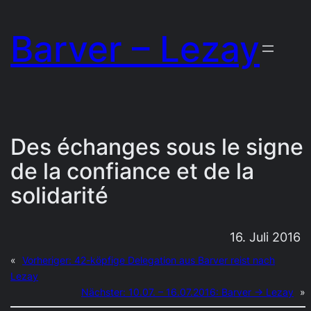
Zum
Barver – Lezay
Inhalt
springen
Des échanges sous le signe
de la confiance et de la
solidarité
16. Juli 2016
«
Vorheriger:
42-köpfige Delegation aus Barver reist nach
Lezay
Nächster:
10.07. – 16.07.2016: Barver → Lezay
»