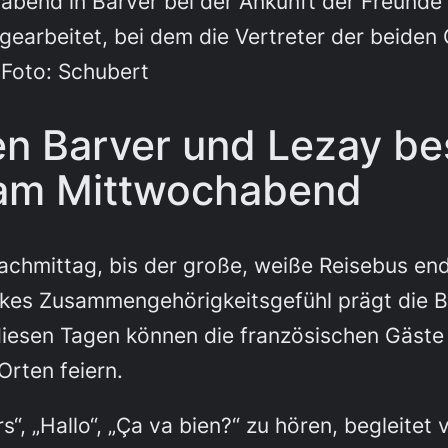
bend in Barver bei der Ankunft der Freunde 
earbeitet, bei dem die Vertreter der beiden
 Foto: Schubert
n Barver und Lezay bes
t am Mittwochabend
mittag, bis der große, weiße Reisebus endli
rkes Zusammengehörigkeitsgefühl prägt die 
diesen Tagen können die französischen Gäste 
rten feiern.
s“, „Hallo“, „Ça va bien?“ zu hören, begleit