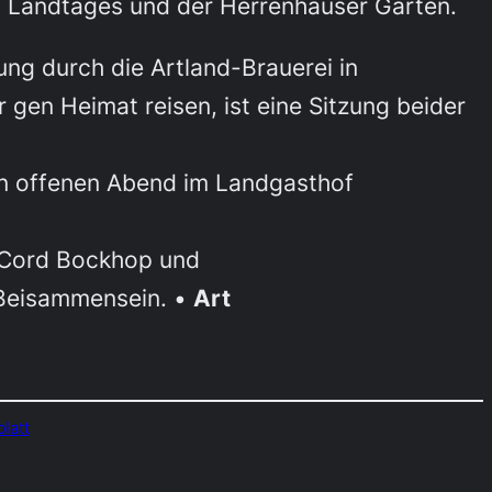
 Landtages und der Herrenhäuser Gärten.
ng durch die Artland-Brauerei in
en Heimat reisen, ist eine Sitzung beider
en offenen Abend im Landgasthof
t Cord Bockhop und
 Beisammensein. •
Art
latt