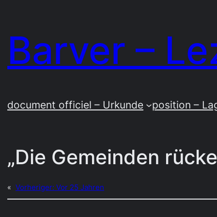
Zum
Inhalt
Barver – Le
springen
document officiel – Urkunde
position – La
„Die Gemeinden rück
«
Vorheriger:
Vor 25 Jahren