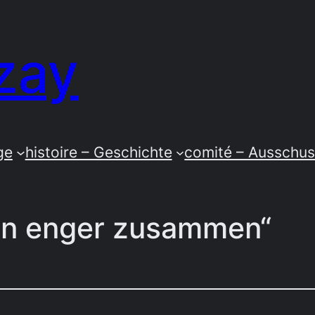
zay
ge
histoire – Geschichte
comité – Ausschu
en enger zusammen“