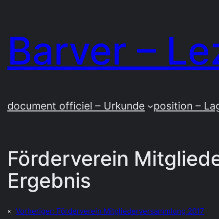
Zum
Inhalt
Barver – Le
springen
document officiel – Urkunde
position – La
Förderverein Mitglie
Ergebnis
«
Vorheriger:
Förderverein Mitgliederversammlung 2017