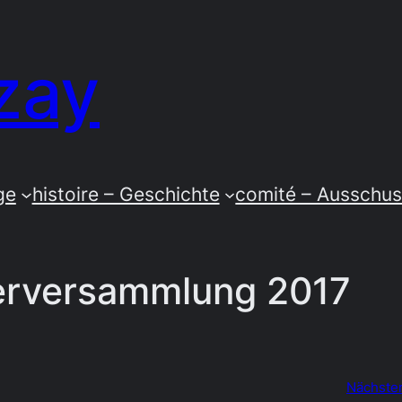
zay
ge
histoire – Geschichte
comité – Ausschu
derversammlung 2017
Nächster