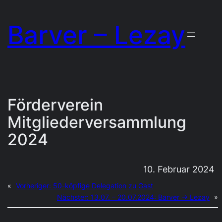
Zum
Barver – Lezay
Inhalt
springen
Förderverein
Mitgliederversammlung
2024
10. Februar 2024
«
Vorheriger:
50-köpfige Delegation zu Gast
Nächster:
13.07. – 20.07.2024: Barver → Lezay
»