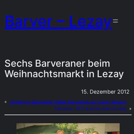
Zum
Barver – Lezay
Inhalt
springen
Sechs Barveraner beim
Weihnachtsmarkt in Lezay
15. Dezember 2012
«
Vorheriger:
Barveraner halten Rückschau auf Lezay-Besuch
Nächster:
2012 marché noël à Lezay
»