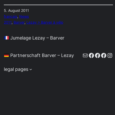
5. August 2011
français
, 
News
2011
, 
Barver
, 
Lezay > Barver à vélo
Jumelage Lezay – Barver
E-Mail
Faceboo
Faceb
Face
In
Partnerschaft Barver – Lezay
legal pages