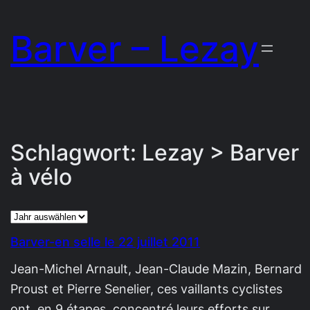
Zum
Barver – Lezay
Inhalt
springen
Schlagwort:
Lezay > Barver
à vélo
Archiv
Barver-en selle le 22 juillet 2011
Jean-Michel Arnault, Jean-Claude Mazin, Bernard
Proust et Pierre Senelier, ces vaillants cyclistes
ont, en 9 étapes, concentré leurs efforts sur