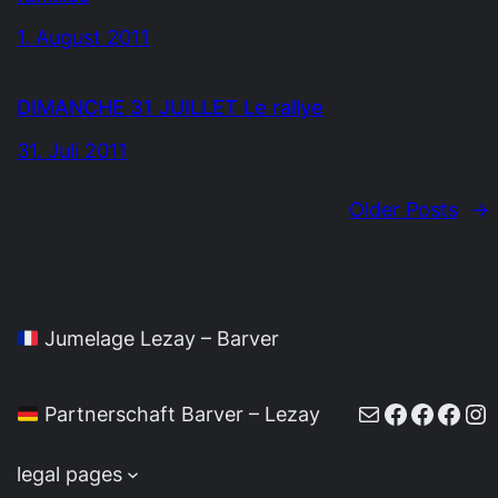
1. August 2011
DIMANCHE 31 JUILLET Le rallye
31. Juli 2011
Older Posts
→
Jumelage Lezay – Barver
E-Mail
Faceboo
Faceb
Face
In
Partnerschaft Barver – Lezay
legal pages