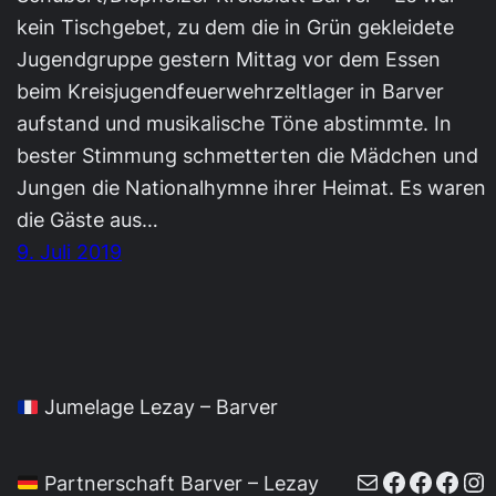
kein Tischgebet, zu dem die in Grün gekleidete
Jugendgruppe gestern Mittag vor dem Essen
beim Kreisjugendfeuerwehrzeltlager in Barver
aufstand und musikalische Töne abstimmte. In
bester Stimmung schmetterten die Mädchen und
Jungen die Nationalhymne ihrer Heimat. Es waren
die Gäste aus…
9. Juli 2019
Jumelage Lezay – Barver
E-Mail
Faceboo
Faceb
Face
In
Partnerschaft Barver – Lezay