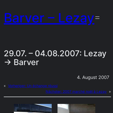
Zum
Barver – Lezay
Inhalt
springen
29.07. – 04.08.2007: Lezay
→ Barver
4. August 2007
«
Vorheriger:
Un échange réussi
Nächster:
2007 marché noël à Lezay
»