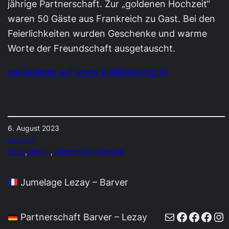
jährige Partnerschaft. Zur „goldenen Hochzeit“
waren 50 Gäste aus Frankreich zu Gast. Bei den
Feierlichkeiten wurden Geschenke und warme
Worte der Freundschaft ausgetauscht.
weiterlesen auf www.kreiszeitung.de
6. August 2023
deutsch
2023
, 
Barver
, 
Diepholzer Kreisblatt
Jumelage Lezay – Barver
E-Mail
Faceboo
Faceb
Face
In
Partnerschaft Barver – Lezay