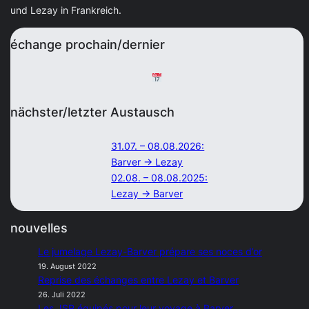
und Lezay in Frankreich.
échange prochain/dernier
nächster/letzter Austausch
31.07. – 08.08.2026:
Barver → Lezay
02.08. – 08.08.2025:
Lezay → Barver
nouvelles
Le jumelage Lezay-Barver prépare ses noces d’or
19. August 2022
Reprise des échanges entre Lezay et Barver
26. Juli 2022
Les JSP équipés pour leur voyage à Barver