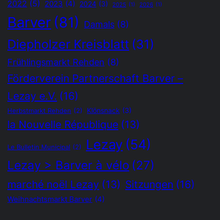
2022
(5)
2023
(4)
2024
(3)
2025
(1)
2026
(1)
Barver
(81)
Damals
(8)
Diepholzer Kreisblatt
(31)
Frühlingsmarkt Rehden
(8)
Förderverein Partnerschaft Barver –
Lezay e.V.
(16)
Klönsnack
(3)
Herbstmarkt Rehden
(2)
la Nouvelle République
(13)
Lezay
(54)
Le Bulletin Municipal
(2)
Lezay > Barver à vélo
(27)
Sitzungen
(16)
marché noël Lezay
(13)
Weihnachtsmarkt Barver
(4)