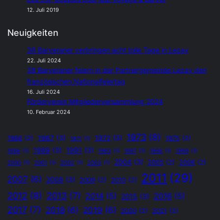
12. Juli 2019
Neuigkeiten
38 Barveraner verbringen acht tolle Tage in Lezay
22. Juli 2024
38 Barveraner feiern in der Partnergemeinde Lezay den
französischen Nationalfeiertag
16. Juli 2024
Förderverein Mitgliederversammlung 2024
10. Februar 2024
1973
(8)
1967
(3)
1972
(3)
1966
(2)
1975
(2)
1971
(1)
1989
(3)
1991
(3)
1988
(1)
1993
(1)
1997
(1)
1998
(1)
1999
(1)
2004
(3)
2005
(2)
2006
(2)
2000
(1)
2001
(1)
2002
(1)
2003
(1)
2011
(29)
2007
(6)
2008
(3)
2009
(2)
2010
(2)
2012
(8)
2013
(7)
2014
(5)
2016
(5)
2015
(3)
2017
(7)
2018
(6)
2019
(6)
2020
(2)
2021
(2)